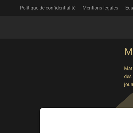
Politique de confidentialité
Mentions légales
Equ
M
Math
des 
jour