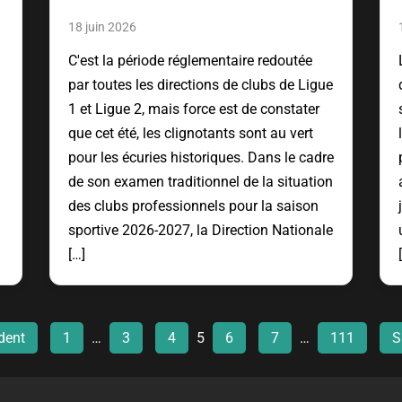
18 juin 2026
C'est la période réglementaire redoutée
par toutes les directions de clubs de Ligue
1 et Ligue 2, mais force est de constater
que cet été, les clignotants sont au vert
pour les écuries historiques. Dans le cadre
de son examen traditionnel de la situation
des clubs professionnels pour la saison
sportive 2026-2027, la Direction Nationale
[…]
dent
1
…
3
4
5
6
7
…
111
S