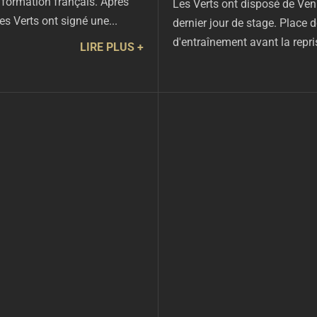
 formation français. Après
Les Verts ont disposé de Veni
s Verts ont signé une...
dernier jour de stage. Place
d'entraînement avant la repr
LIRE PLUS