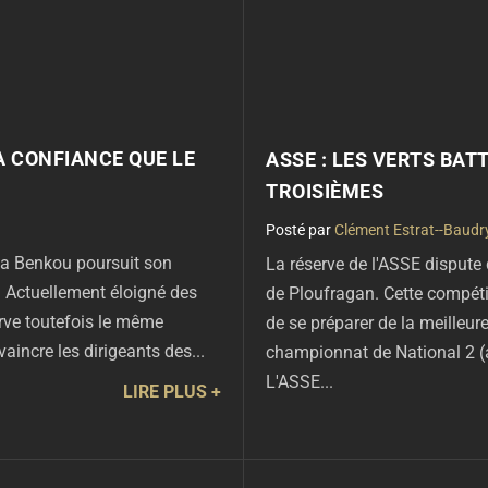
LA CONFIANCE QUE LE
ASSE : LES VERTS BAT
TROISIÈMES
par
Clément Estrat--Baudr
ma Benkou poursuit son
La réserve de l'ASSE dispute
. Actuellement éloigné des
de Ploufragan. Cette compéti
erve toutefois le même
de se préparer de la meilleur
aincre les dirigeants des...
championnat de National 2 (
L'ASSE...
LIRE PLUS