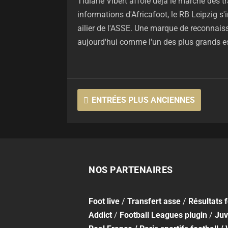
Tidiane Vibert affole déjà le marché des tr
informations d'Africafoot, le RB Leipzig s'
ailier de l'ASSE. Une marque de reconnais
aujourd'hui comme l'un des plus grands es
ENTRÉES PLUS ANCIENNES
NOS PARTENAIRES
Foot
live
/
Transfert asse
/
Résultats 
Addict
/
Football Leagues plugin
/
Juv