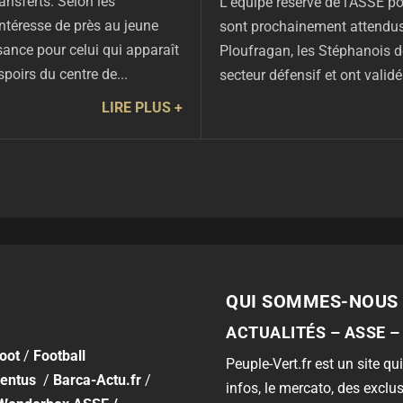
ansferts. Selon les
L’équipe réserve de l’ASSE pou
intéresse de près au jeune
sont prochainement attendus
sance pour celui qui apparaît
Ploufragan, les Stéphanois d
poirs du centre de...
secteur défensif et ont valid
LIRE PLUS
QUI SOMMES-NOUS 
ACTUALITÉS – ASSE –
foot
/
Football
Peuple-Vert.fr est un site qui
entus
/
Barca-Actu.fr
/
infos, le mercato, des exclus