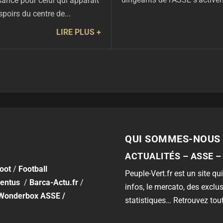
sance pour celui qui apparaît
poirs du centre de...
LIRE PLUS
QUI SOMMES-NOUS 
ACTUALITÉS – ASSE –
foot
/
Football
Peuple-Vert.fr est un site qui
entus
/
Barca-Actu.fr
/
infos, le mercato, des exclus
Wonderbox ASSE
/
statistiques… Retrouvez tout