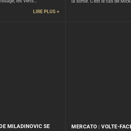
ssage, les Verts...
la sortie. C'est le cas de Mick
LIRE PLUS
 DE MILADINOVIC SE
MERCATO : VOLTE-FACE