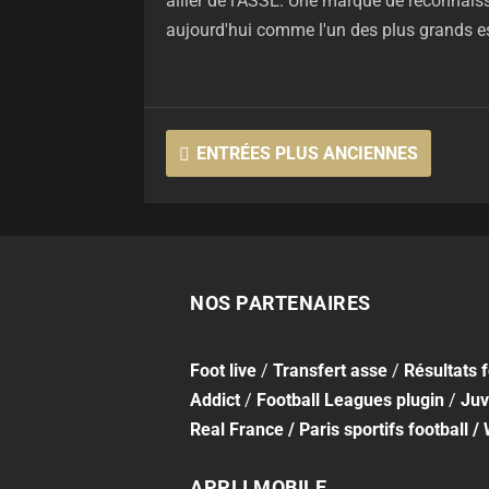
ailier de l'ASSE. Une marque de reconnais
aujourd'hui comme l'un des plus grands es
ENTRÉES PLUS ANCIENNES
NOS PARTENAIRES
Foot
live
/
Transfert asse
/
Résultats 
Addict
/
Football Leagues plugin
/
Juv
Real France
/
Paris sportifs football
/
APPLI MOBILE