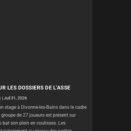
UR LES DOSSIERS DE L'ASSE
y
|
Juil 31, 2026
en stage à Divonne-les-Bains dans le cadre
n groupe de 27 joueurs est présent sur
o bat son plein en coulisses. Les
nt notamment au niveau des sorties...