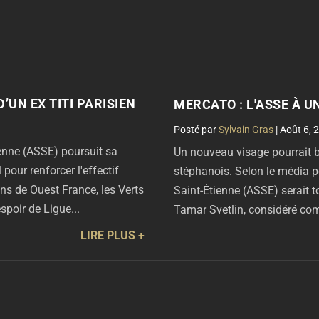
’UN EX TITI PARISIEN
MERCATO : L'ASSE À U
par
Sylvain Gras
|
Août 6, 
ienne (ASSE) poursuit sa
Un nouveau visage pourrait b
 pour renforcer l'effectif
stéphanois. Selon le média po
ns de Ouest France, les Verts
Saint-Étienne (ASSE) serait t
poir de Ligue...
Tamar Svetlin, considéré com
LIRE PLUS