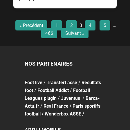
« Précédent
1
2
3
4
5
…
466
Suivant »
NOS PARTENAIRES
Foot
live
/
Transfert asse
/
Résultats
foot
/
Football Addict
/
Football
Leagues plugin
/
Juventus
/
Barca-
Actu.fr
/
Real France
/
Paris sportifs
football
/
Wonderbox ASSE
/
APPLI MOBILE