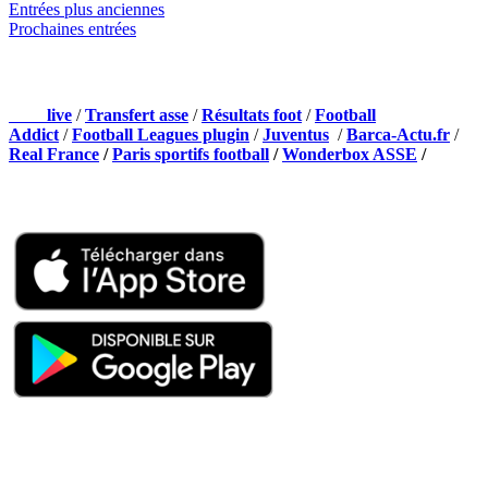
Entrées plus anciennes
Prochaines entrées
NOS PARTENAIRES
Foot
live
/
Transfert asse
/
Résultats foot
/
Football
Addict
/
Football Leagues plugin
/
Juventus
/
Barca-Actu.fr
/
Real France
/
Paris sportifs football
/
Wonderbox ASSE
/
Appli mobile
QUI SOMMES-NOUS ?
Actualités – ASSE – Foot