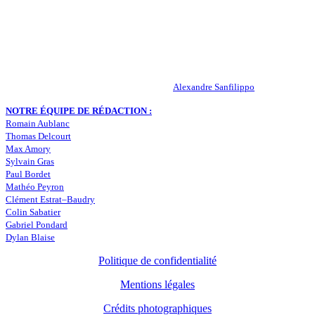
Peuple-Vert.fr est un site qui traite l’actualité de l’AS St-Etienne. Les
infos, le mercato, des exclus, les résultats, les classements, les
statistiques… Retrouvez tout ce qui concerne votre club de coeur !
RESPONSABLE DE LA PUBLICATION :
Alexandre Sanfilippo
NOTRE ÉQUIPE DE RÉDACTION :
Romain Aublanc
Thomas Delcourt
Max Amory
Sylvain Gras
Paul Bordet
Mathéo Peyron
Clément Estrat–Baudry
Colin Sabatier
Gabriel Pondard
Dylan Blaise
Politique de confidentialité
Mentions légales
Crédits photographiques