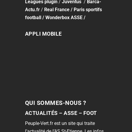
Leagues plugin
/
Juventus
/
Barca-
Actu.fr
/
Real France
/
Paris sportifs
football
/
Wonderbox ASSE
/
APPLI MOBILE
QUI SOMMES-NOUS ?
ACTUALITÉS – ASSE – FOOT
Peuple-Vert.fr est un site qui traite
l’actualité de l’AS St-Etienne. Les infos,