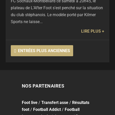
FC Sochaux-Montbéliard ce samedi à 20h45, le
plateau de L'After Foot s'est penché sur la situation
du club stéphanois. Le modèle porté par Kilmer
Sports ne laisse...
LIRE PLUS
ENTRÉES PLUS ANCIENNES
NOS PARTENAIRES
Foot
live
/
Transfert asse
/
Résultats
foot
/
Football Addict
/
Football