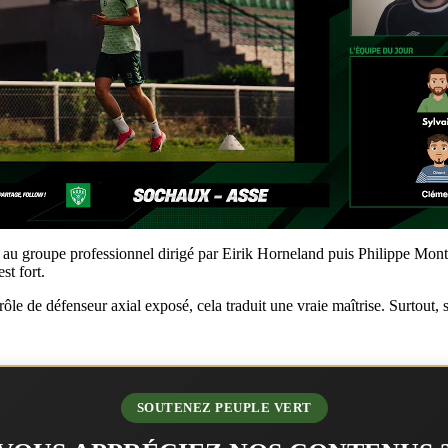
 groupe professionnel dirigé par Eirik Horneland puis Philippe Montani
st fort.
rôle de défenseur axial exposé, cela traduit une vraie maîtrise. Surtout,
SOUTENEZ PEUPLE VERT