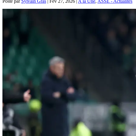
Posté par
Sylvain Gras
|
Fév 27, 2026
|
A la Une
,
ASSE - Actualités