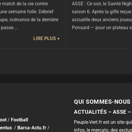
 match de la vie contre
ASSE : Ce soir, le Sainté Nig
une semaine folle. Débrief
saison 6. Après la gifle reçu
roupe, scénarios de la dernière
accueille deux anciens joueur
passe....
Ponsard — pour un plateau sa
LIRE PLUS
QUI SOMMES-NOUS 
ACTUALITÉS – ASSE –
foot
/
Football
Peuple-Vert.fr est un site qui
entus
/
Barca-Actu.fr
/
infos, le mercato, des exclus