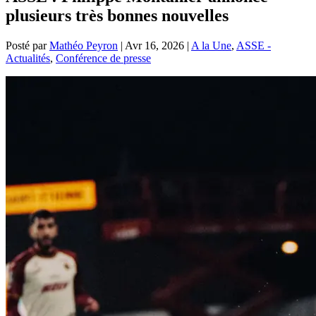
plusieurs très bonnes nouvelles
Posté par
Mathéo Peyron
|
Avr 16, 2026
|
A la Une
,
ASSE -
Actualités
,
Conférence de presse