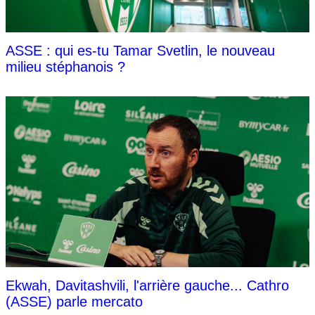
ASSE : qui es-tu Tamar Svetlin, le nouveau
milieu stéphanois ?
Ekwah, Davitashvili, l'arrière gauche... Cathro
(ASSE) parle mercato