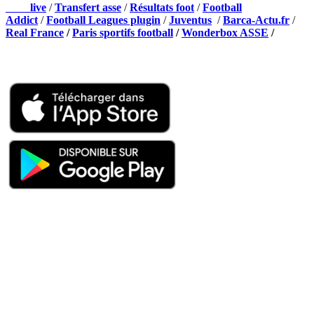
Foot
live
/
Transfert asse
/
Résultats foot
/
Football
Addict
/
Football Leagues plugin
/
Juventus
/
Barca-Actu.fr
/
Real France
/
Paris sportifs football
/
Wonderbox ASSE
/
Appli mobile
QUI SOMMES-NOUS ?
Actualités – ASSE – Foot
Peuple-Vert.fr est un site qui traite l’actualité de l’AS St-Etienne. Les
infos, le mercato, des exclus, les résultats, les classements, les
statistiques… Retrouvez tout ce qui concerne votre club de coeur !