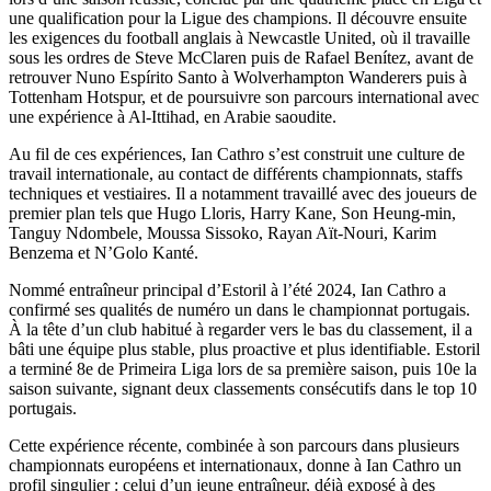
une qualification pour la Ligue des champions. Il découvre ensuite
les exigences du football anglais à Newcastle United, où il travaille
sous les ordres de Steve McClaren puis de Rafael Benítez, avant de
retrouver Nuno Espírito Santo à Wolverhampton Wanderers puis à
Tottenham Hotspur, et de poursuivre son parcours international avec
une expérience à Al-Ittihad, en Arabie saoudite.
Au fil de ces expériences, Ian Cathro s’est construit une culture de
travail internationale, au contact de différents championnats, staffs
techniques et vestiaires. Il a notamment travaillé avec des joueurs de
premier plan tels que Hugo Lloris, Harry Kane, Son Heung-min,
Tanguy Ndombele, Moussa Sissoko, Rayan Aït-Nouri, Karim
Benzema et N’Golo Kanté.
Nommé entraîneur principal d’Estoril à l’été 2024, Ian Cathro a
confirmé ses qualités de numéro un dans le championnat portugais.
À la tête d’un club habitué à regarder vers le bas du classement, il a
bâti une équipe plus stable, plus proactive et plus identifiable. Estoril
a terminé 8e de Primeira Liga lors de sa première saison, puis 10e la
saison suivante, signant deux classements consécutifs dans le top 10
portugais.
Cette expérience récente, combinée à son parcours dans plusieurs
championnats européens et internationaux, donne à Ian Cathro un
profil singulier : celui d’un jeune entraîneur, déjà exposé à des