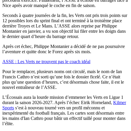
précédent exercice. Finalement, l’ASSE a échoué en barrages face à
Nice après avoir manqué le coche en fin de saison.
Seconds à quatre journées de la fin, les Verts ont pris trois points sur
12 possibles lors du sprint final et ont terminé à la troisième place
derrière Troyes et Le Mans. L’ASSE alors reprise par Philippe
Montanier en janvier, a vu son objectif lui filer entre les doigts dans
le dernier quart d’heure du barrage retour.
Après cet échec, Philippe Montanier a décidé de ne pas poursuivre
l’aventure et quitte donc le Forez après six mois.
ASSE : Les Verts ne trouvent pas le coach idéal
Pour le remplacer, plusieurs noms ont circulé, mais le nom de Ian
Francis Cathro n’est sorti qu’une fois le dossier ficelé. Ce n’était
plus qu’une question d’heures, c’est désormais chose faite, il est le
nouvel entraîneur de l’ASSE.
L’Écossais aura la lourde mission d’emmener les Verts en Ligue 1
durant la saison 2026-2027. Après l’échec Eirik Horneland,
Kilmer
Sports
s’est à nouveau tourné vers un profil méconnu et
inexpérimenté du football français. Les cartes sont désormais entre
les mains d'Ian Cathro pour bâtir un effectif taillé pour monter dans
l’élite.