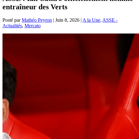
entraîneur des Verts
Posté par
Mathéo Peyron
|
Juin 8, 2026
|
A la Une
,
ASSE -
Actualités
,
Mercato