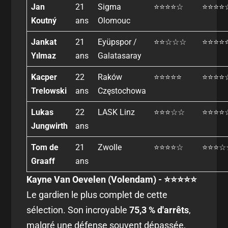
Jan
21
Sigma
⭐⭐⭐⭐☆
⭐⭐⭐⭐
Koutný
ans
Olomouc
Jankat
21
Eyüpspor /
⭐⭐☆☆☆
⭐⭐⭐⭐
Yılmaz
ans
Galatasaray
Kacper
22
Raków
⭐⭐⭐⭐⭐
⭐⭐⭐⭐
Trelowski
ans
Częstochowa
Lukas
22
LASK Linz
⭐⭐⭐☆☆
⭐⭐⭐⭐
Jungwirth
ans
Tom de
21
Zwolle
⭐⭐⭐⭐☆
⭐⭐⭐☆
Graaff
ans
Kayne Van Oevelen (Volendam) - ⭐⭐⭐⭐⭐
Le gardien le plus complet de cette
sélection. Son incroyable
75,3 % d'arrêts
,
malgré une défense souvent dépassée,