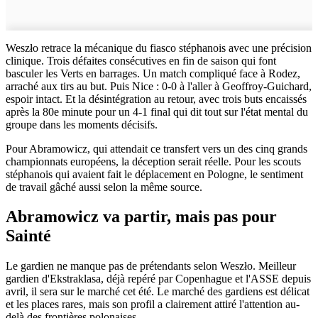
Weszło retrace la mécanique du fiasco stéphanois avec une précision
clinique. Trois défaites consécutives en fin de saison qui font
basculer les Verts en barrages. Un match compliqué face à Rodez,
arraché aux tirs au but. Puis Nice : 0-0 à l'aller à Geoffroy-Guichard,
espoir intact. Et la désintégration au retour, avec trois buts encaissés
après la 80e minute pour un 4-1 final qui dit tout sur l'état mental du
groupe dans les moments décisifs.
Pour Abramowicz, qui attendait ce transfert vers un des cinq grands
championnats européens, la déception serait réelle. Pour les scouts
stéphanois qui avaient fait le déplacement en Pologne, le sentiment
de travail gâché aussi selon la même source.
Abramowicz va partir, mais pas pour
Sainté
Le gardien ne manque pas de prétendants selon Weszło. Meilleur
gardien d'Ekstraklasa, déjà repéré par Copenhague et l'ASSE depuis
avril, il sera sur le marché cet été. Le marché des gardiens est délicat
et les places rares, mais son profil a clairement attiré l'attention au-
delà des frontières polonaises.