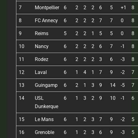
7
Montpellier
6
2
2
2
6
5
+1
8
8
FC Annecy
6
2
2
2
7
7
0
8
9
Reims
5
2
2
1
5
5
0
8
10
Nancy
6
2
2
2
6
7
-1
8
11
Rodez
6
2
2
2
3
6
-3
8
12
Laval
6
1
4
1
7
9
-2
7
13
Guingamp
6
2
1
3
9
14
-5
7
14
USL
6
1
3
2
9
10
-1
6
Dunkerque
15
Le Mans
6
1
2
3
7
9
-2
5
16
Grenoble
6
1
2
3
6
9
-3
5