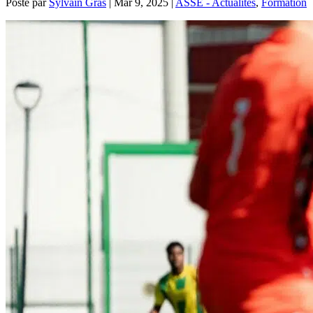
Posté par
Sylvain Gras
|
Mar 9, 2025
|
ASSE - Actualités
,
Formation