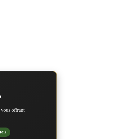
?
 vous offrant
mois