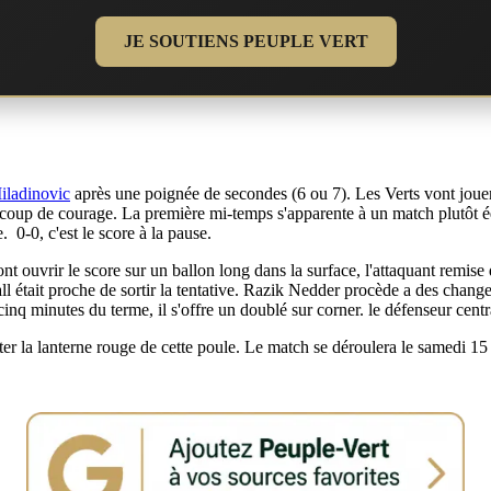
JE SOUTIENS PEUPLE VERT
iladinovic
après une poignée de secondes (6 ou 7). Les Verts vont jouer 
eaucoup de courage. La première mi-temps s'apparente à un match plutôt éq
 0-0, c'est le score à la pause.
t ouvrir le score sur un ballon long dans la surface, l'attaquant remise d
Fall était proche de sortir la tentative. Razik Nedder procède a des ch
cinq minutes du terme, il s'offre un doublé sur corner. le défenseur centr
nter la lanterne rouge de cette poule. Le match se déroulera le samedi 15