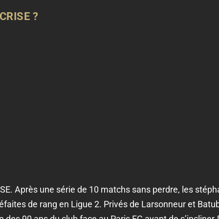
CRISE ?
SE. Après une série de 10 matchs sans perdre, les stéph
défaites de rang en Ligue 2. Privés de Larsonneur et Batub
n des 90 ans du club face au Paris FC avant de s’incliner 