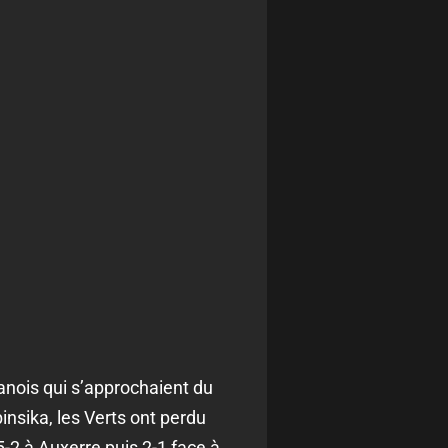
anois qui s’approchaient du
insika, les Verts ont perdu
5-2 à Auxerre puis 2-1 face à