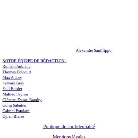
Actualités – ASSE – Foot
Peuple-Vert.fr est un site qui traite l’actualité de l’AS St-Etienne. Les
infos, le mercato, des exclus, les résultats, les classements, les
statistiques… Retrouvez tout ce qui concerne votre club de coeur !
RESPONSABLE DE LA PUBLICATION :
Alexandre Sanfilippo
NOTRE ÉQUIPE DE RÉDACTION :
Romain Aublanc
Thomas Delcourt
Max Amory
Sylvain Gras
Paul Bordet
Mathéo Peyron
Clément Estrat–Baudry
Colin Sabatier
Gabriel Pondard
Dylan Blaise
Politique de confidentialité
Mentions légales