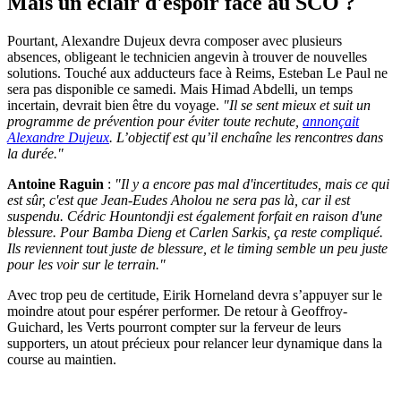
Mais un éclair d'espoir face au SCO ?
Pourtant, Alexandre Dujeux devra composer avec plusieurs
absences, obligeant le technicien angevin à trouver de nouvelles
solutions. Touché aux adducteurs face à Reims, Esteban Le Paul ne
sera pas disponible ce samedi. Mais Himad Abdelli, un temps
incertain, devrait bien être du voyage.
"Il se sent mieux et suit un
programme de prévention pour éviter toute rechute,
annonçait
Alexandre Dujeux
. L’objectif est qu’il enchaîne les rencontres dans
la durée."
Antoine Raguin
:
"
Il y a encore pas mal d'incertitudes, mais ce qui
est sûr, c'est que Jean-Eudes Aholou ne sera pas là, car il est
suspendu. Cédric Hountondji est également forfait en raison d'une
blessure. Pour Bamba Dieng et Carlen Sarkis, ça reste compliqué.
Ils reviennent tout juste de blessure, et le timing semble un peu juste
pour les voir sur le terrain."
Avec trop peu de certitude, Eirik Horneland devra s’appuyer sur le
moindre atout pour espérer performer. De retour à Geoffroy-
Guichard, les Verts pourront compter sur la ferveur de leurs
supporters, un atout précieux pour relancer leur dynamique dans la
course au maintien.