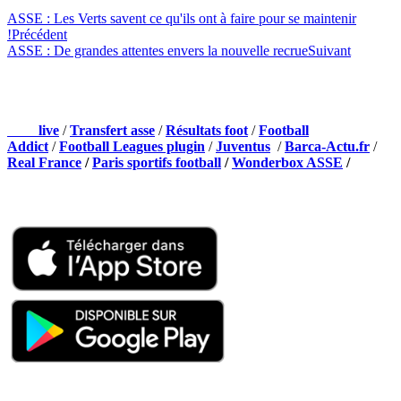
ASSE : Les Verts savent ce qu'ils ont à faire pour se maintenir
!
Précédent
ASSE : De grandes attentes envers la nouvelle recrue
Suivant
NOS PARTENAIRES
Foot
live
/
Transfert asse
/
Résultats foot
/
Football
Addict
/
Football Leagues plugin
/
Juventus
/
Barca-Actu.fr
/
Real France
/
Paris sportifs football
/
Wonderbox ASSE
/
Appli mobile
QUI SOMMES-NOUS ?