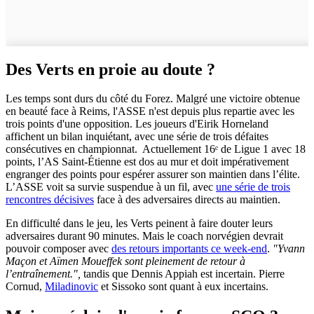
Des Verts en proie au doute ?
Les temps sont durs du côté du Forez. Malgré une victoire obtenue
en beauté face à Reims, l'ASSE n'est depuis plus repartie avec les
trois points d'une opposition. Les joueurs d'Eirik Horneland
affichent un bilan inquiétant, avec une série de trois défaites
consécutives en championnat. Actuellement 16ᵉ de Ligue 1 avec 18
points, l’AS Saint-Étienne est dos au mur et doit impérativement
engranger des points pour espérer assurer son maintien dans l’élite.
L’ASSE voit sa survie suspendue à un fil, avec
une série de trois
rencontres décisives
face à des adversaires directs au maintien.
En difficulté dans le jeu, les Verts peinent à faire douter leurs
adversaires durant 90 minutes. Mais le coach norvégien devrait
pouvoir composer avec
des retours importants ce week-end
.
"Yvann
Maçon et Aïmen Moueffek sont pleinement de retour à
l’entraînement.",
tandis que Dennis Appiah est incertain. Pierre
Cornud,
Miladinovic
et Sissoko sont quant à eux incertains.