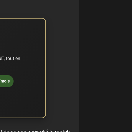
E, tout en
/mois
et de ne pas avoir plié le match