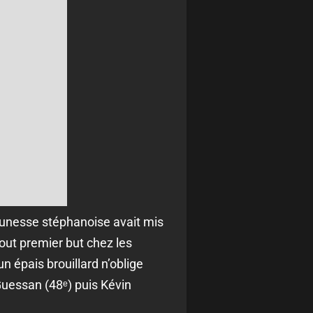
eunesse stéphanoise avait mis
tout premier but chez les
n épais brouillard n’oblige
Guessan (48ᵉ) puis Kévin