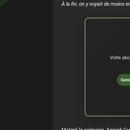
À la fin, on y voyait de moins 
Votre abo
Sans 
Malgré le scénario, Appiah l’as