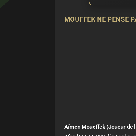
MOUFFEK NE PENSE P
Aïmen Moueffek (Joueur de l
m'en fous un peu. On continue à