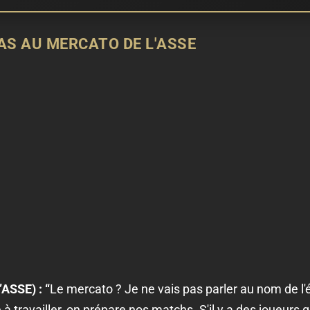
AS AU MERCATO DE L'ASSE
’ASSE) :
“
Le mercato ? Je ne vais pas parler au nom de l'
 travailler, on prépare nos matchs. S'il y a des joueurs qu