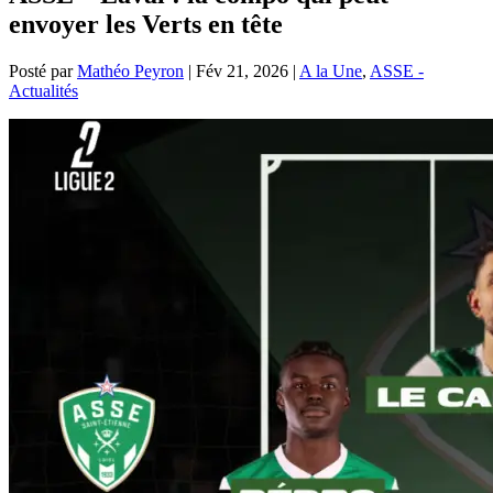
envoyer les Verts en tête
Posté par
Mathéo Peyron
|
Fév 21, 2026
|
A la Une
,
ASSE -
Actualités