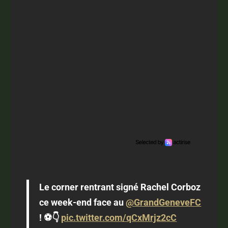
Le corner rentrant signé Rachel Corboz
ce week-end face au
@GrandGeneveFC
! ⚽️👇
pic.twitter.com/qCxMrjz2cC