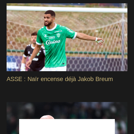
ASSE : Naïr encense déjà Jakob Breum