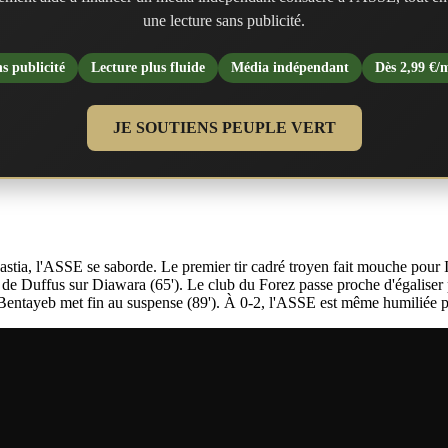
une lecture sans publicité.
s publicité
Lecture plus fluide
Média indépendant
Dès 2,99 €/
JE SOUTIENS PEUPLE VERT
stia, l'ASSE se saborde. Le premier tir cadré troyen fait mouche pour If
 de Duffus sur Diawara (65'). Le club du Forez passe proche d'égaliser pa
 Bentayeb met fin au suspense (89'). À 0-2, l'ASSE est même humiliée pa