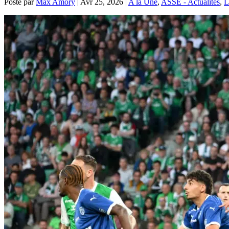
Posté par
Max Amory
|
Avr 25, 2026
|
A la Une
,
ASSE - Actualités
,
L