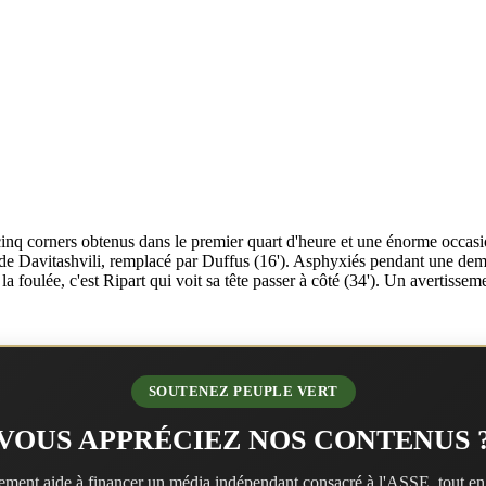
inq corners obtenus dans le premier quart d'heure et une énorme occasi
ssure de Davitashvili, remplacé par Duffus (16'). Asphyxiés pendant une d
a foulée, c'est Ripart qui voit sa tête passer à côté (34'). Un avertiss
SOUTENEZ PEUPLE VERT
VOUS APPRÉCIEZ NOS CONTENUS 
ment aide à financer un média indépendant consacré à l'ASSE, tout en