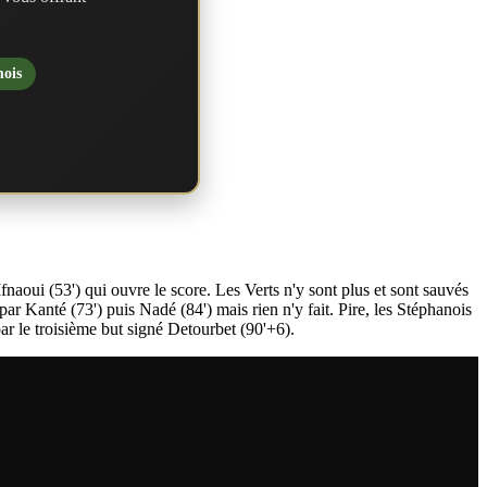
mois
naoui (53') qui ouvre le score. Les Verts n'y sont plus et sont sauvés
r Kanté (73') puis Nadé (84') mais rien n'y fait. Pire, les Stéphanois
r le troisième but signé Detourbet (90'+6).