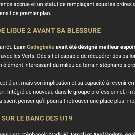
ence accrue et un statut de remplaçant sous les ordres 
fensif de premier plan.
DE LIGUE 2 AVANT SA BLESSURE
arrêt,
Luan
Gadegbeku
avait été désigné meilleur espoir
vec les Verts. Décisif et capable de récupérer des ballons 
ément interessant du milieu de terrain stéphanois orp
 cet élan, mais son implication et sa capacité à revenir 
n. Intégré de nouveau dans le groupe professionnel, il n’es
issent penser qu’il pourrait retrouver une place plus imp
 SUR LE BANC DES U19
équipiers stéphanois Nadir
El Jamali
et
Axel Dodote
, ég