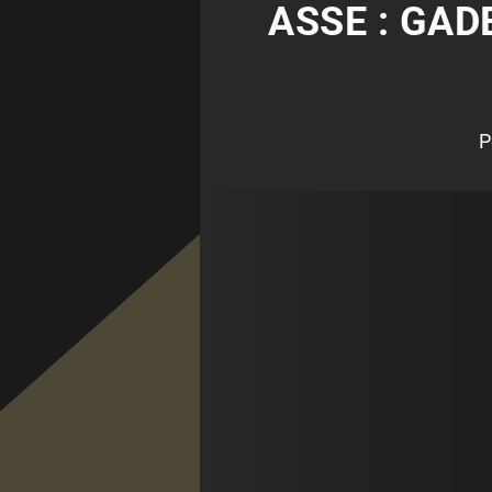
ASSE : GA
P