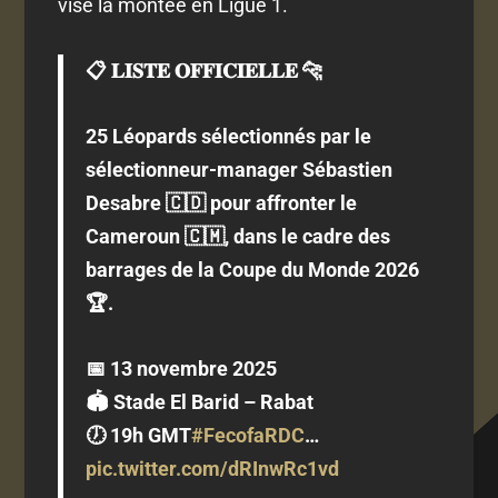
vise la montée en Ligue 1.
📋 𝐋𝐈𝐒𝐓𝐄 𝐎𝐅𝐅𝐈𝐂𝐈𝐄𝐋𝐋𝐄 🐆
25 Léopards sélectionnés par le
sélectionneur-manager Sébastien
Desabre 🇨🇩 pour affronter le
Cameroun 🇨🇲, dans le cadre des
barrages de la Coupe du Monde 2026
🏆.
📅 13 novembre 2025
🏟️ Stade El Barid – Rabat
🕖 19h GMT
#FecofaRDC
…
pic.twitter.com/dRInwRc1vd