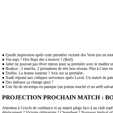
● Quelle impression après cette première victoire des Verts (en un mot
● Vos tops ? Des flops dur à trouver ? (Bref)
● Jaber ne pouvait pas rêver mieux pour sa première avec le maillot s
● Boakye : 2 matchs, 2 prestations de très bon niveau. Plus à l’aise en
● Duffus. La bonne surprise ? Avis sur sa première.
● Nadé répond aux critiques survenues après Laval. Un match de patro
● Des latéraux ça change quoi ?
● Une fin de mi-temps en panique (un poteau touché et un arrêt salv
PROJECTION PROCHAIN MATCH : BOUL
Attention à l’excès de confiance et au match piège face à un club repê
déplacement ? Victoire obligatoire ? Cleansheet ? Nouveau festival off