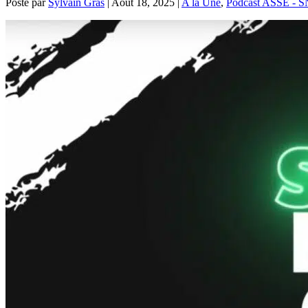
Posté par
Sylvain Gras
|
Août 18, 2025
|
A la Une
,
Podcast ASSE - 