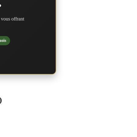
?
 vous offrant
mois
)