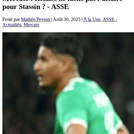
pour Stassin ? - ASSE
Posté par
Mathéo Peyron
|
Août 30, 2025
|
A la Une
,
ASSE -
Actualités
,
Mercato