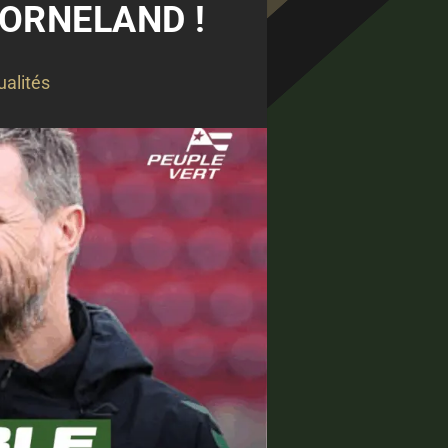
HORNELAND !
ualités