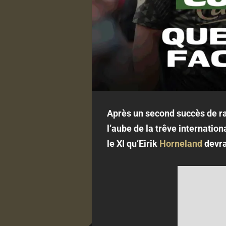
Après un second succès de ra
l’aube de la trêve internatio
le XI qu’Eirik
Horneland
devrai