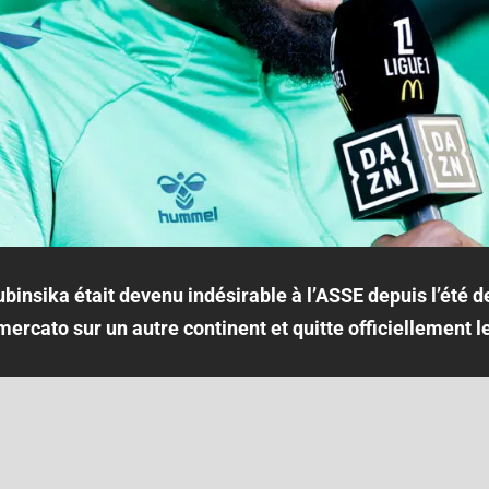
ubinsika était devenu indésirable à l’ASSE depuis l’été d
mercato sur un autre continent et quitte officiellement l