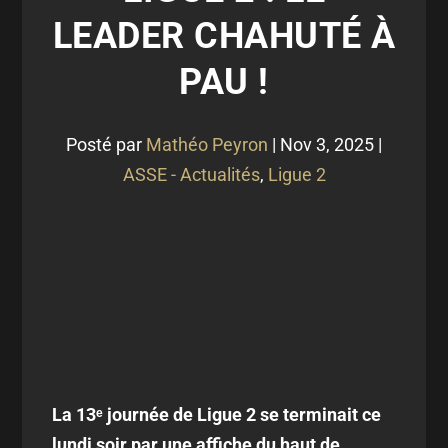
LEADER CHAHUTÉ À
PAU !
Posté par
Mathéo Peyron
|
Nov 3, 2025
|
ASSE - Actualités
,
Ligue 2
La 13ᵉ journée de Ligue 2 se terminait ce
lundi soir par une affiche du haut de