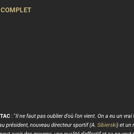
E COMPLET
ESTAC
: "
Il ne faut pas oublier d'où l'on vient. On a eu un vra
u président, nouveau directeur sportif (A.
Sibierski
) et un
 peut avoir des moyens, une qualité d'effectif et ça ne veut