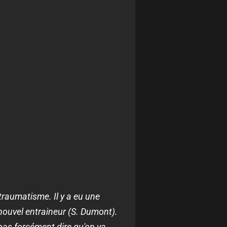
i traumatisme. Il y a eu une
 nouvel entraineur (S. Dumont).
 pas forcément dire qu'on va