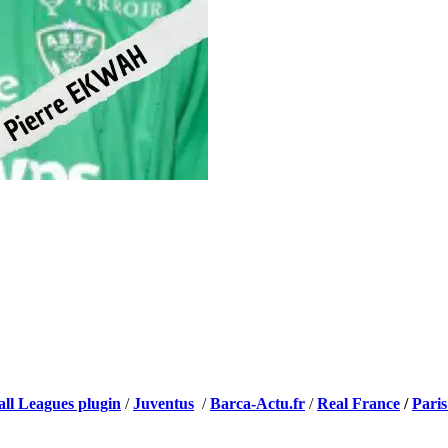
all Leagues plugin
/
Juventus
/
Barca-Actu.fr
/
Real France
/
Paris