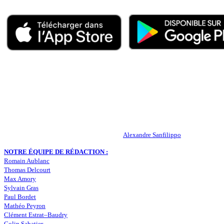
QUI SOMMES-NOUS ?
Actualités – ASSE – Foot
Peuple-Vert.fr est un site qui traite l’actualité de l’AS St-Etienne. Les
RESPONSABLE DE LA PUBLICATION :
Alexandre Sanfilippo
NOTRE ÉQUIPE DE RÉDACTION :
Romain Aublanc
Thomas Delcourt
Max Amory
Sylvain Gras
Paul Bordet
Mathéo Peyron
Clément Estrat–Baudry
Colin Sabatier