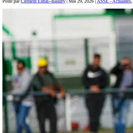
Posté par
Clément Estrat--Baudry
|
Mai 29, 2026
|
ASSE - Actualités