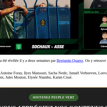
a été révélée il y a deux semaines par
Benjamin Quarez
. On y retrouve
, Antoine Foray, Ilyes Mansouri, Sacha Nedic, Ismaël Verhoeven, Lo
x, Jules Mouton, Elysée Ntambu, Karim Cissé.
SOUTENEZ PEUPLE VERT