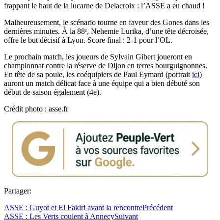
frappant le haut de la lucarne de Delacroix : l’ASSE a eu chaud !
Malheureusement, le scénario tourne en faveur des Gones dans les
dernières minutes. À la 88ᵉ, Nehemie Lurika, d’une tête décroisée,
offre le but décisif à Lyon. Score final : 2-1 pour l’OL.
Le prochain match, les joueurs de Sylvain Gibert joueront en
championnat contre la réserve de Dijon en terres bourguignonnes.
En tête de sa poule, les coéquipiers de Paul Eymard (portrait
ici
)
auront un match délicat face à une équipe qui a bien débuté son
début de saison également (4e).
Crédit photo : asse.fr
Partager:
ASSE : Guyot et El Fakiri avant la rencontre
Précédent
ASSE : Les Verts coulent à Annecy
Suivant