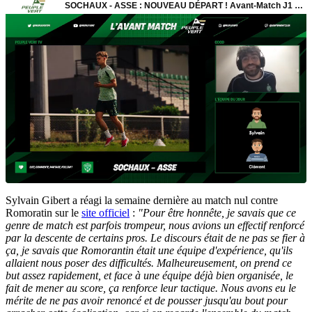
Sylvain Gibert a réagi la semaine dernière au match nul contre
Romoratin sur le
site officiel
:
"Pour être honnête, je savais que ce
genre de match est parfois trompeur, nous avions un effectif renforcé
par la descente de certains pros. Le discours était de ne pas se fier à
ça, je savais que Romorantin était une équipe d'expérience, qu'ils
allaient nous poser des difficultés. Malheureusement, on prend ce
but assez rapidement, et face à une équipe déjà bien organisée, le
fait de mener au score, ça renforce leur tactique. Nous avons eu le
mérite de ne pas avoir renoncé et de pousser jusqu'au bout pour