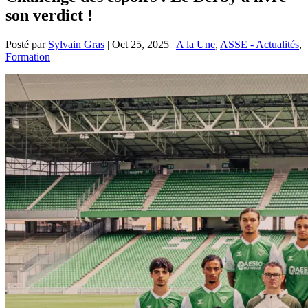
son verdict !
Posté par
Sylvain Gras
|
Oct 25, 2025
|
A la Une
,
ASSE - Actualités
,
Formation