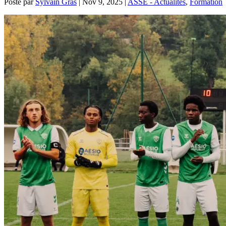
Posté par
Sylvain Gras
|
Nov 9, 2025
|
ASSE - Actualités
,
Formation