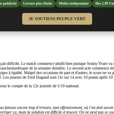
s publicité
Lecture plus fluide
Média indépendant
Dès 2,99 €/
JE SOUTIENS PEUPLE VERT
onçait difficile. Le match commence plutôt bien puisque Sonny Yvars va ou
tch cauchemardesque de la semaine dernière. Le second acte commence de 
ipes à égalité. Malgré des occasions de part et d'autres, le score ne va
. Les joueurs de Fred Dugand sont 11e sur 14 avec 10 points après 10 
pour le compte de la 12e journée de U19 national.
ous faisons encore trop d’erreurs, tant offensivement, où l’on doit savoir
rriger ça, mais la solution est difficile à trouver. On ne peut pas se ca