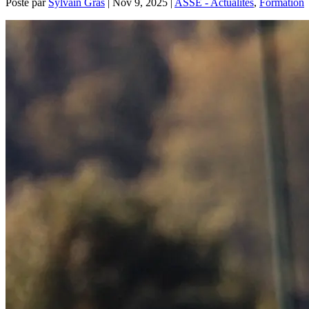
Posté par
Sylvain Gras
|
Nov 9, 2025
|
ASSE - Actualités
,
Formation