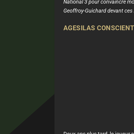
National 3 pour convaincre mon
Geoffroy-Guichard devant ces 
AGESILAS CONSCIENT 
Deux ans plus tard, le joueur 