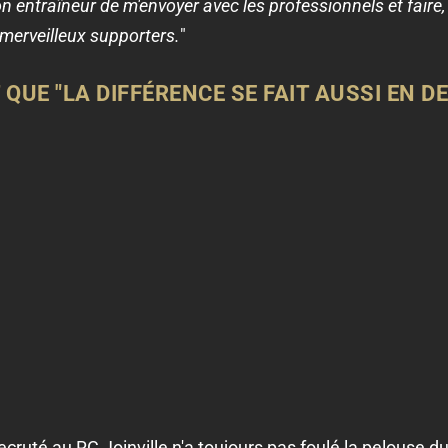
 entraîneur de m'envoyer avec les professionnels et faire,
merveilleux supporters.
"
QUE "LA DIFFÉRENCE SE FAIT AUSSI EN D
recruté au RC Joinville n'a toujours pas foulé la pelouse 