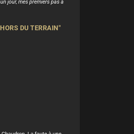
 un jour, mes premiers pas à
EHORS DU TERRAIN"
du Chaudron. La faute à une