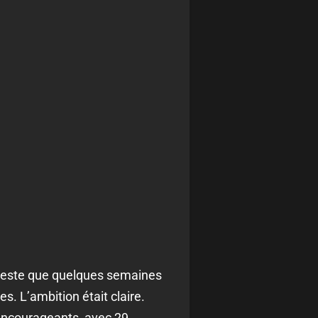
e reste que quelques semaines
s. L’ambition était claire.
encourageants, avec 29