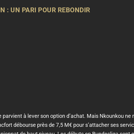
N : UN PARI POUR REBONDIR
nne parvient à lever son option d’achat. Mais Nkounkou n
ncfort débourse près de 7,5 M€ pour s’attacher ses service
pionnat de haut niveau. Les débuts en Bundesliga sont 