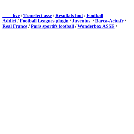
NOS PARTENAIRES
Foot
live
/
Transfert asse
/
Résultats foot
/
Football
Addict
/
Football Leagues plugin
/
Juventus
/
Barca-Actu.fr
/
Real France
/
Paris sportifs football
/
Wonderbox ASSE
/
Appli mobile
QUI SOMMES-NOUS ?
Actualités – ASSE – Foot
Peuple-Vert.fr est un site qui traite l’actualité de l’AS St-Etienne. Les
infos, le mercato, des exclus, les résultats, les classements, les