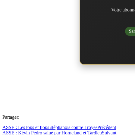
Votre abonne
San
Partager:
ASSE : Les tops et flops stéphanois contre Troyes
Précédent
ASSE : Kévin Pedro salué par Horneland et Tardieu
Suivant