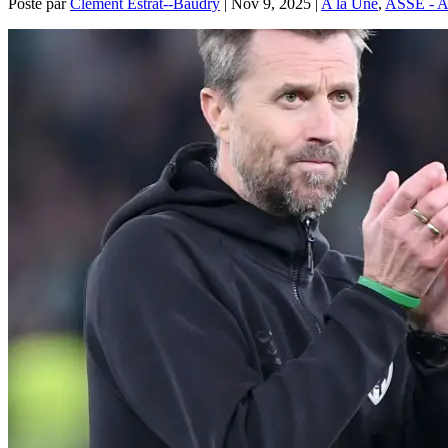
Posté par
Clément Estrat--Baudry
|
Nov 9, 2025
|
A la Une
,
ASSE - Ac