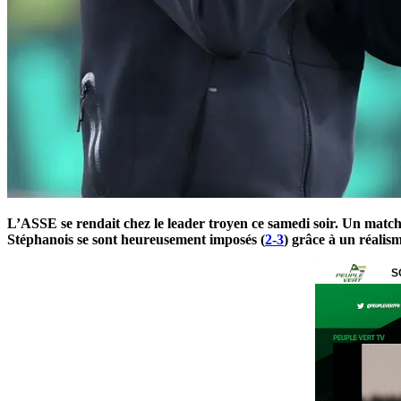
L’ASSE se rendait chez le leader troyen ce samedi soir. Un match
Stéphanois se sont heureusement imposés (
2-3
) grâce à un réalis