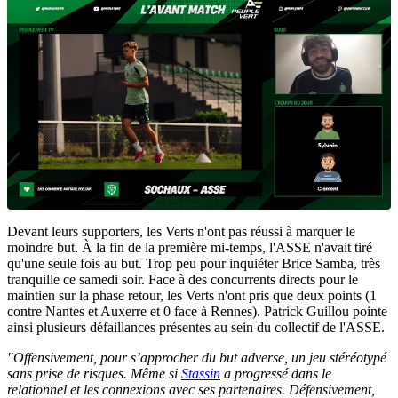
Devant leurs supporters, les Verts n'ont pas réussi à marquer le
moindre but. À la fin de la première mi-temps, l'ASSE n'avait tiré
qu'une seule fois au but. Trop peu pour inquiéter Brice Samba, très
tranquille ce samedi soir. Face à des concurrents directs pour le
maintien sur la phase retour, les Verts n'ont pris que deux points (1
contre Nantes et Auxerre et 0 face à Rennes). Patrick Guillou pointe
ainsi plusieurs défaillances présentes au sein du collectif de l'ASSE.
"Offensivement, pour s’approcher du but adverse, un jeu stéréotypé
sans prise de risques. Même si
Stassin
a progressé dans le
relationnel et les connexions avec ses partenaires. Défensivement,