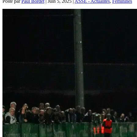
Posté par
Paul Bordet
|
Juin 5, 2025
|
ASSE - Actualités
,
Féminines