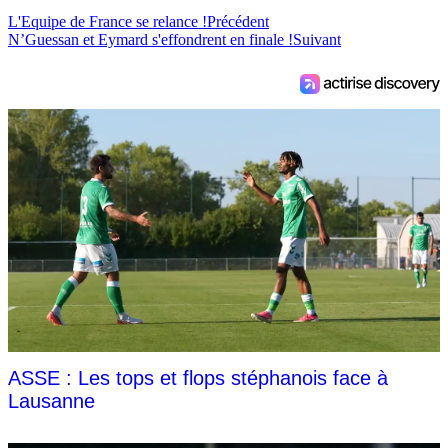
L'Equipe de France se relance !
Précédent
N’Guessan et Eymard s'effondrent en finale !
Suivant
ASSE : Les tops et flops stéphanois face à
Lausanne