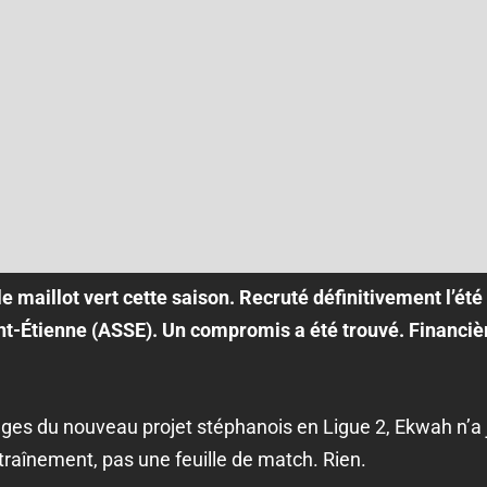
 maillot vert cette saison. Recruté définitivement l’été 
int-Étienne (ASSE). Un compromis a été trouvé. Financiè
es du nouveau projet stéphanois en Ligue 2, Ekwah n’a j
ntraînement, pas une feuille de match. Rien.