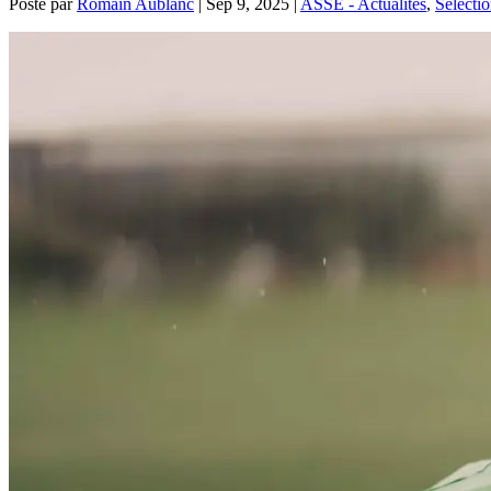
Posté par
Romain Aublanc
|
Sep 9, 2025
|
ASSE - Actualités
,
Sélecti