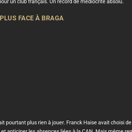
 pour un club français. Un record de médiocrité absolu.
E PLUS FACE À BRAGA
it pourtant plus rien à jouer. Franck Haise avait choisi d
s et anticiper les absences liées à la CAN. Mais même r