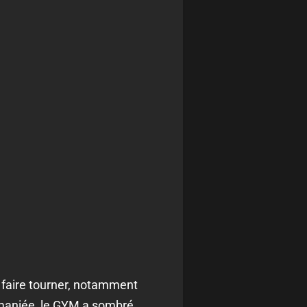
e faire tourner, notamment
emaniée, le GYM a sombré.