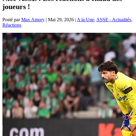
joueurs !
Posté par
Max Amory
|
Mai 29, 2026
|
A la Une
,
ASSE - Actualités
,
Réactions