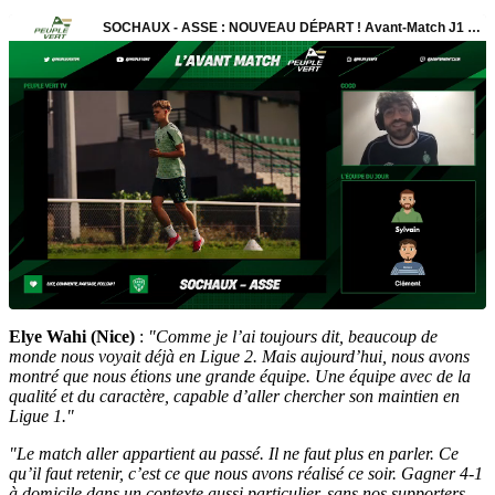
Elye Wahi (Nice)
:
"Comme je l’ai toujours dit, beaucoup de
monde nous voyait déjà en Ligue 2. Mais aujourd’hui, nous avons
montré que nous étions une grande équipe. Une équipe avec de la
qualité et du caractère, capable d’aller chercher son maintien en
Ligue 1."
"Le match aller appartient au passé. Il ne faut plus en parler. Ce
qu’il faut retenir, c’est ce que nous avons réalisé ce soir. Gagner 4-1
à domicile dans un contexte aussi particulier, sans nos supporters,