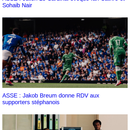
Sohaib Nair
ASSE : Jakob Breum donne RDV aux
supporters stéphanois