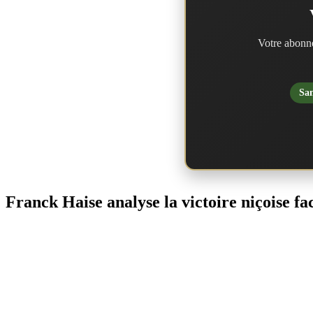
Votre abonne
San
Franck Haise analyse la victoire niçoise f