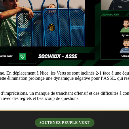
 En déplacement à Nice, les Verts se sont inclinés 2-1 face à une équip
Cette élimination prolonge une dynamique négative pour l’ASSE, qui rest
’imprécisions, un manque de tranchant offensif et des difficultés à cont
on avec des regrets et beaucoup de questions.
SOUTENEZ PEUPLE VERT