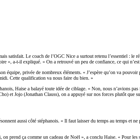
is satisfait. Le coach de l’OGC Nice a surtout retenu l’essentiel : le rés
ctoire », a-t-il expliqué. « On a retrouvé un peu de confiance, ce qui n’e
son équipe, privée de nombreux éléments. « J’espère qu’on va pouvoir pr
di. Cette qualification va nous faire du bien. »
éphanois, Haise a balayé toute idée de ciblage. « Non, nous n’avions pa
ho) et Jojo (Jonathan Clauss), on a appuyé sur nos forces plutôt que sur
ésonnent aussi côté stéphanois. « Il faut laisser du temps au temps et ne
 on prend ça comme un cadeau de Noël », a conclu Haise. « Pour les supp