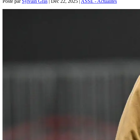
Posté par
Sylvain Gras
|
Déc 22, 2025
|
ASSE - Actualités