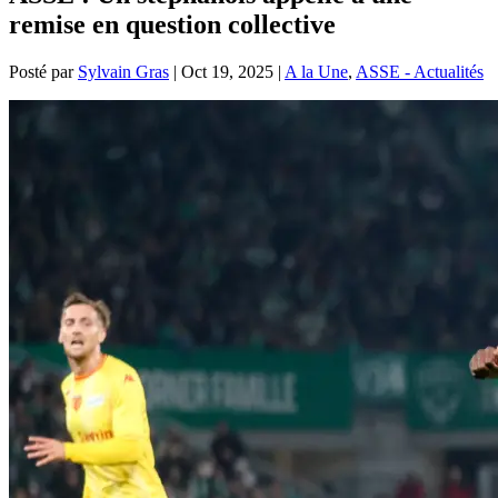
remise en question collective
Posté par
Sylvain Gras
|
Oct 19, 2025
|
A la Une
,
ASSE - Actualités