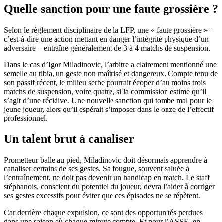
Quelle sanction pour une faute grossière ?
Selon le règlement disciplinaire de la LFP, une « faute grossière » –
c’est-à-dire une action mettant en danger l’intégrité physique d’un
adversaire – entraîne généralement de 3 à 4 matchs de suspension.
Dans le cas d’Igor Miladinovic, l’arbitre a clairement mentionné une
semelle au tibia, un geste non maîtrisé et dangereux. Compte tenu de
son passif récent, le milieu serbe pourrait écoper d’au moins trois
matchs de suspension, voire quatre, si la commission estime qu’il
s’agit d’une récidive. Une nouvelle sanction qui tombe mal pour le
jeune joueur, alors qu’il espérait s’imposer dans le onze de l’effectif
professionnel.
Un talent brut à canaliser
Prometteur balle au pied, Miladinovic doit désormais apprendre à
canaliser certains de ses gestes. Sa fougue, souvent saluée à
l’entraînement, ne doit pas devenir un handicap en match. Le staff
stéphanois, conscient du potentiel du joueur, devra l’aider à corriger
ses gestes excessifs pour éviter que ces épisodes ne se répètent.
Car derrière chaque expulsion, ce sont des opportunités perdues
dans une saison où chaque minute compte. Et pour l’ASSE, en