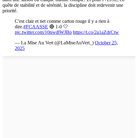
quête de stabilité et de sérénité, la discipline doit redevenir une
priorité.
C'est clair et net comme carton rouge il y a rien à
dire.
#FCAASSE
🔴 1-0 🤍
pic.twitter.com/10nwdlWJBp
https://t.co/2a1aZdrCtw
— La Mise Au Vert (@LaMiseAuVert_)
October 25,
2025